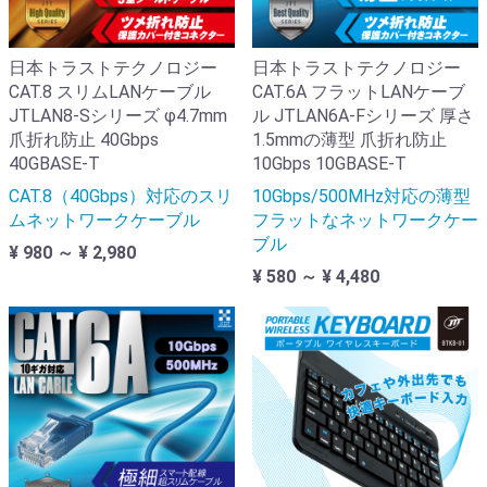
日本トラストテクノロジー
日本トラストテクノロジー
CAT.8 スリムLANケーブル
CAT.6A フラットLANケーブ
JTLAN8-Sシリーズ φ4.7mm
ル JTLAN6A-Fシリーズ 厚さ
爪折れ防止 40Gbps
1.5mmの薄型 爪折れ防止
40GBASE-T
10Gbps 10GBASE-T
CAT.8（40Gbps）対応のスリ
10Gbps/500MHz対応の薄型
ムネットワークケーブル
フラットなネットワークケー
ブル
¥ 980 ～ ¥ 2,980
¥ 580 ～ ¥ 4,480