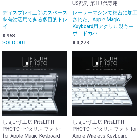
US配列 第1世代専用
ディスプレイ上部のスペース
レーザーマシンで精密に加工
を有効活用できる多目的トレ
された、Apple Magic
イ
Keyboard用アクリル製キー
ボードカバー
¥ 968
SOLD OUT
¥ 3,278
じぇいず工房 PitaLITH
じぇいず工房 PitaLITH
PHOTO -ピタリス フォト-
PHOTO -ピタリス フォト for
for Apple Magic Keyboard
Apple Wireless Keyboard