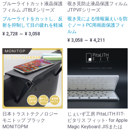
ブルーライトカット液晶保護
覗き見防止液晶保護フィルム
フィルム JTBLFシリーズ
JTPVFシリーズ
ブルーライトをカットし、反
覗き見による情報漏えいを防
射を抑制して目の疲れを軽減
ぐノートPC用画面保護フィ
ルム
¥ 2,728 ～ ¥ 3,058
¥ 3,058 ～ ¥ 4,211
日本トラストテクノロジー
じぇいず工房 PitaLITH FIT-
モニトップ ブラック
ピタリス フィット- for Apple
MONITOPM
Magic Keyboard JISまたは