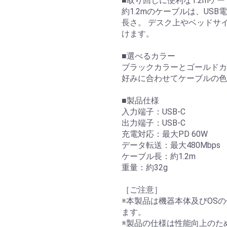
■取り回しに便利な1.2mケ
約1.2mのケーブルは、US
長さ。 デスク上やベッドサ
けます。
■選べるカラー
ブラックカラーとゴールド
好みに合わせてケーブルの色
■製品仕様
入力端子：USB-C
出力端子：USB-C
充電対応：最大PD 60W
データ転送：最大480Mbps
ケーブル長：約1.2m
重量：約32g
［ご注意］
※本製品は機器本体及びOS
ます。
※製品の仕様は性能向上のた