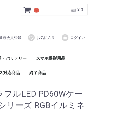
¥ 0
0
合計
新規会員登録
お気に入り
ログイン
器・バッテリー
スマホ撮影用品
ルバッテリー
ダプタータイプ
（DC12V）
レードル
バッテリー・電池
クセサリー
クリップ・クランプ
スマホ三脚
ボディマウント
その他マウント
撮影用ライト
ス対応商品
終了商品
護フィルム
ケース
ル・コネクタ
リー
アクセサリー
 カラフルLED PD60Wケー
CCシリーズ RGBイルミネ