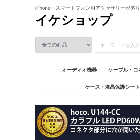
iPhone・スマートフォン用アクセサリーが盛
イケショップ
オーディオ機器
ケーブル・コ
イヤホン・ヘッドホン
マイク
スピーカー
アクセサリー
マルチケーブ
Type-C (USB-
Lightning
microUSB
映像出力用
LAN
USBハブ・延
変換アダプタ
ケース・液晶保護シート
iPhone
AirPods
アームバンド
防水ケース
液晶保護シート