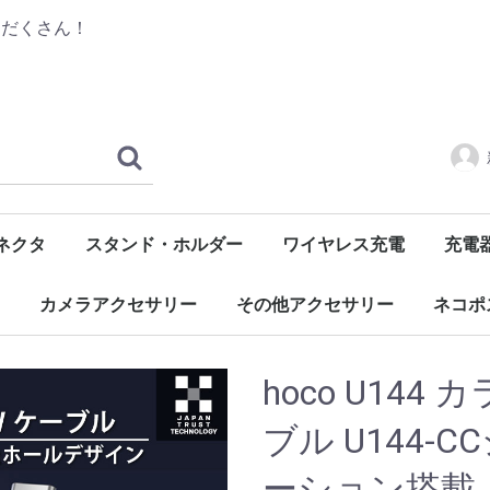
りだくさん！
ネクタ
スタンド・ホルダー
ワイヤレス充電
充電
ル
C)
長
汎用
自転車・バイク用
自動車用
レシーバー
デッキ
モバイ
ACア
車載用
充電ク
交換用
関連ア
カメラアクセサリー
その他アクセサリー
ネコポ
カメラ用アクセサリー
OSMO Pocketアクセサリー
GoProバッテリー・充電器
OSMO Actionアクセサリー
モバイル機器用
イヤホン・ヘッドホン用
LED照明
USBガジェット
ホビーアイテム
生活雑貨
修理・メンテナンス用品
PC用アクセサリー
大人の鉛筆
Apple Pencilアクセサリー
液晶保
スマホ
ケーブ
バッテ
カメラ
その他
hoco U144
ブル U144-
ーション搭載