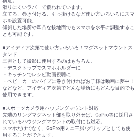
構造。
滑りにくいラバーで覆われています。
立てる、巻き付ける、引っ掛けるなど使い方いろいろにスマ
ホを設置可能。
傾斜した場所や凹凸な接地面でもスマホを水平に調整するこ
とも可能です。
■アイディア次第で使い方いろいろ！マグネットマウントス
タンド
三脚として撮影に使用するのはもちろん、
・デスクトップでスマホホルダーに
・キッチンでレシピ動画視聴に
・ベビーカーのパイプに巻き付ければお子様は動画に夢中！
などなど、アイディア次第でどんな場所にもどんな目的でも
使用できます。
■スポーツカメラ用ハウジングマウント対応
先端のリングマグネット部を取り外せば、GoPro等に採用さ
れているハウジングマウントの取付にも対応。
スマホだけでなく、GoPro用ミニ三脚/グリップとしても使
用することができます。