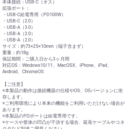
本体接続：USB-C（オス）
拡張ポート：
・USB-C給電専用（PD100W）
・USB-C（2.0）
・USB-A（3.0）
・USB-A（2.0）
・USB-A（2.0）
サイズ：約73×25×10mm（端子含まず）
重量：約18g
保証期間：ご購入日から3ヶ月間
対応OS：Windows10/11、MacOSX、iPhone、iPad、
Android、ChromeOS
【ご注意】
※本製品の動作は接続機器の仕様やOS、OSバージョンに依
存します。
※ご利用環境により本来の機能をご利用いただけない場合が
あります。
※本製品のPDポートは給電専用です。
※ケースや筐体の凹凸が干渉する場合、延長ケーブルやコネ
クタなど別途ご用意ください。