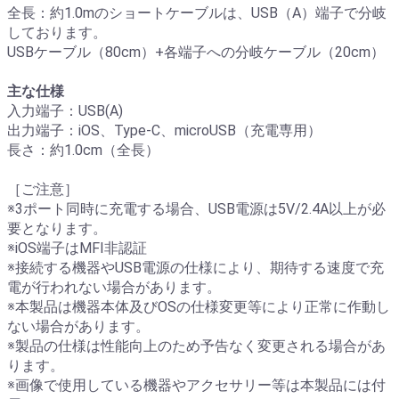
全長：約1.0mのショートケーブルは、USB（A）端子で分岐
しております。
USBケーブル（80cm）+各端子への分岐ケーブル（20cm）
主な仕様
入力端子：USB(A)
出力端子：iOS、Type-C、microUSB（充電専用）
長さ：約1.0cm（全長）
［ご注意］
※3ポート同時に充電する場合、USB電源は5V/2.4A以上が必
要となります。
※iOS端子はMFI非認証
※接続する機器やUSB電源の仕様により、期待する速度で充
電が行われない場合があります。
※本製品は機器本体及びOSの仕様変更等により正常に作動し
ない場合があります。
※製品の仕様は性能向上のため予告なく変更される場合があ
ります。
※画像で使用している機器やアクセサリー等は本製品には付