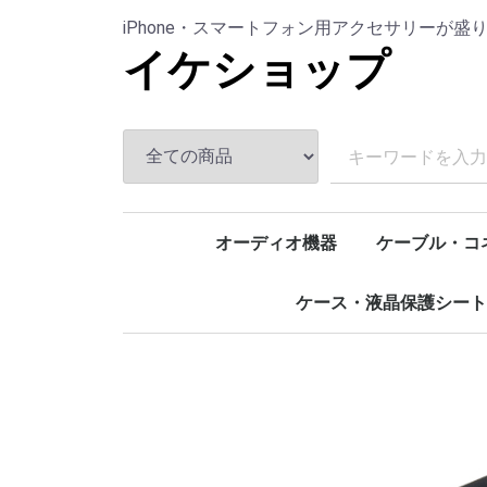
iPhone・スマートフォン用アクセサリーが盛
イケショップ
オーディオ機器
ケーブル・コ
イヤホン・ヘッドホン
マイク
スピーカー
アクセサリー
マルチケーブ
Type-C (USB-
Lightning
microUSB
映像出力用
LAN
USBハブ・延
変換アダプタ
ケース・液晶保護シート
iPhone
AirPods
アームバンド
防水ケース
液晶保護シート