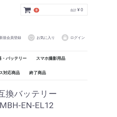
¥ 0
0
合計
新規会員登録
お気に入り
ログイン
器・バッテリー
スマホ撮影用品
ルバッテリー
ダプタータイプ
（DC12V）
レードル
バッテリー・電池
クセサリー
クリップ・クランプ
スマホ三脚
ボディマウント
その他マウント
撮影用ライト
ス対応商品
終了商品
護フィルム
ケース
ル・コネクタ
リー
アクセサリー
12 互換バッテリー
 MBH-EN-EL12