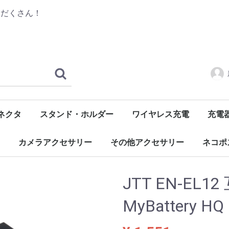
りだくさん！
ネクタ
スタンド・ホルダー
ワイヤレス充電
充電
ル
C)
長
汎用
自転車・バイク用
自動車用
レシーバー
デッキ
モバイ
ACア
車載用
充電ク
交換用
関連ア
カメラアクセサリー
その他アクセサリー
ネコポ
カメラ用アクセサリー
OSMO Pocketアクセサリー
GoProバッテリー・充電器
OSMO Actionアクセサリー
モバイル機器用
イヤホン・ヘッドホン用
LED照明
USBガジェット
ホビーアイテム
生活雑貨
修理・メンテナンス用品
PC用アクセサリー
大人の鉛筆
Apple Pencilアクセサリー
液晶保
スマホ
ケーブ
バッテ
カメラ
その他
JTT EN-EL
MyBattery HQ