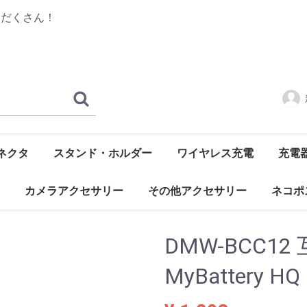
りだくさん！
ネクタ
スタンド・ホルダー
ワイヤレス充電
充電
ル
C)
長
汎用
自転車・バイク用
自動車用
レシーバー
デッキ
モバイ
ACア
車載用
充電ク
交換用
関連ア
カメラアクセサリー
その他アクセサリー
ネコポ
カメラ用アクセサリー
OSMO Pocketアクセサリー
GoProバッテリー・充電器
OSMO Actionアクセサリー
モバイル機器用
イヤホン・ヘッドホン用
LED照明
USBガジェット
ホビーアイテム
生活雑貨
修理・メンテナンス用品
PC用アクセサリー
大人の鉛筆
Apple Pencilアクセサリー
液晶保
スマホ
ケーブ
バッテ
カメラ
その他
DMW-BCC1
MyBattery H