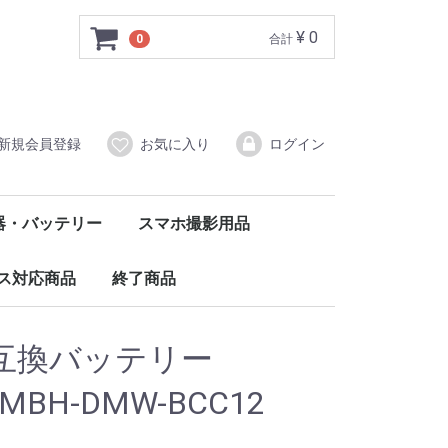
¥ 0
0
合計
新規会員登録
お気に入り
ログイン
器・バッテリー
スマホ撮影用品
ルバッテリー
ダプタータイプ
（DC12V）
レードル
バッテリー・電池
クセサリー
クリップ・クランプ
スマホ三脚
ボディマウント
その他マウント
撮影用ライト
ス対応商品
終了商品
護フィルム
ケース
ル・コネクタ
リー
アクセサリー
2 互換バッテリー
Q MBH-DMW-BCC12