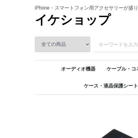
iPhone・スマートフォン用アクセサリーが盛
イケショップ
オーディオ機器
ケーブル・コ
イヤホン・ヘッドホン
マイク
スピーカー
アクセサリー
マルチケーブ
Type-C (USB-
Lightning
microUSB
映像出力用
LAN
USBハブ・延
変換アダプタ
ケース・液晶保護シート
iPhone
AirPods
アームバンド
防水ケース
液晶保護シート